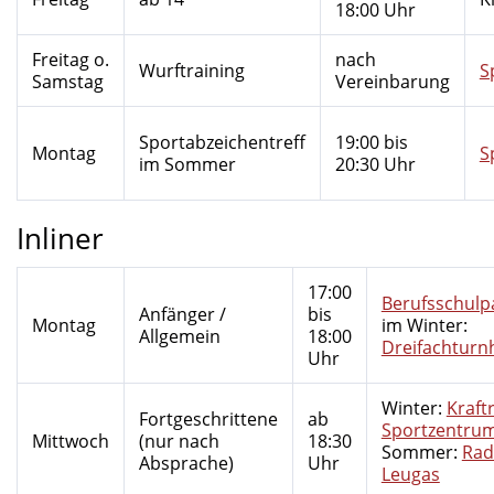
18:00 Uhr
Freitag o.
nach
Wurftraining
S
Samstag
Vereinbarung
Sportabzeichentreff
19:00 bis
Montag
S
im Sommer
20:30 Uhr
Inliner
17:00
Berufsschulp
Anfänger /
bis
Montag
im Winter:
Allgemein
18:00
Dreifachturnh
Uhr
Winter:
Kraf
Fortgeschrittene
ab
Sportzentru
Mittwoch
(nur nach
18:30
Sommer:
Rad
Absprache)
Uhr
Leugas