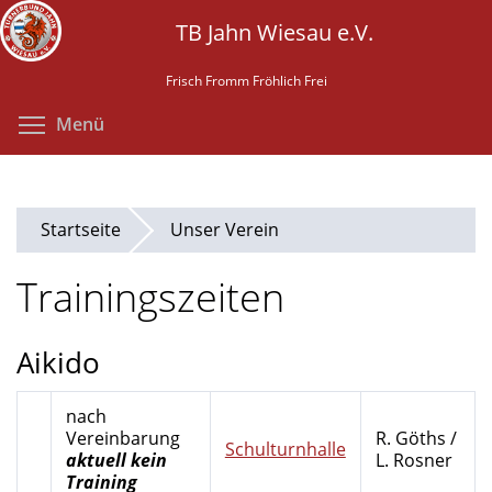
Direkt
TB Jahn Wiesau e.V.
zum
Inhalt
Frisch Fromm Fröhlich Frei
Menüsichtbarkeit umschalten
Menü
Startseite
Unser Verein
Trainingszeiten
Aikido
nach
Vereinbarung
R. Göths /
Schulturnhalle
aktuell kein
L. Rosner
Training