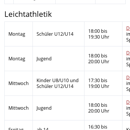
Leichtathletik
D
18:00 bis
Montag
Schüler U12/U14
i
19:30 Uhr
S
D
18:00 bis
Montag
Jugend
i
20:00 Uhr
S
D
Kinder U8/U10 und
17:30 bis
Mittwoch
i
Schüler U12/U14
19:00 Uhr
S
D
18:00 bis
Mittwoch
Jugend
i
20:00 Uhr
S
16:30 bis
Freitag
ab 14
K