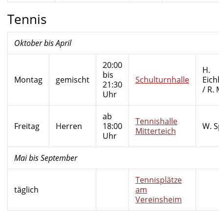
Tennis
Oktober bis April
20:00
H.
bis
Montag
gemischt
Schulturnhalle
Eic
21:30
/ R.
Uhr
ab
Tennishalle
Freitag
Herren
18:00
W. S
Mitterteich
Uhr
Mai bis September
Tennisplätze
täglich
am
Vereinsheim