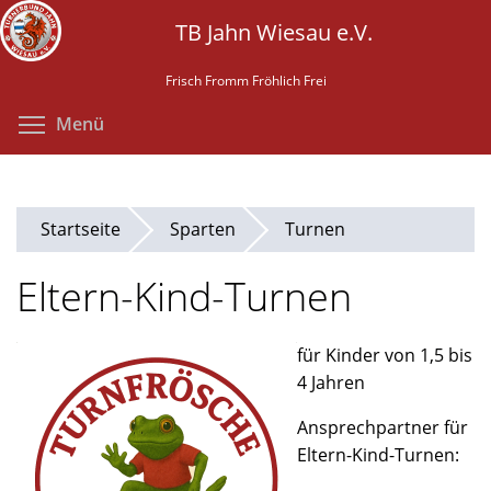
Direkt
TB Jahn Wiesau e.V.
zum
Inhalt
Frisch Fromm Fröhlich Frei
Menüsichtbarkeit umschalten
Menü
Startseite
Sparten
Turnen
Eltern-Kind-Turnen
für Kinder von 1,5 bis
4 Jahren
Ansprechpartner für
Eltern-Kind-Turnen: