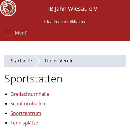
Direkt
TB Jahn Wiesau e.V.
zum
Inhalt
Frisch Fromm Fröhlich Frei
Menüsichtbarkeit umschalten
Menü
Startseite
Unser Verein
Sportstätten
Dreifachturnhalle
Schulturnhallen
Sportzentrum
Tennisplätze