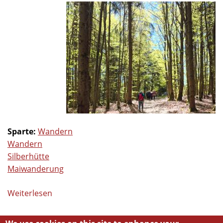
Sparte:
Wandern
Wandern
Silberhütte
Maiwanderung
Weiterlesen
über
Wanderung
am