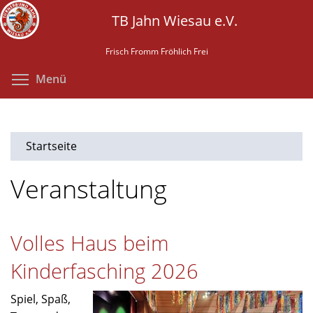
Direkt
TB Jahn Wiesau e.V.
zum
Inhalt
Frisch Fromm Fröhlich Frei
Menüsichtbarkeit umschalten
Menü
Startseite
Veranstaltung
Volles Haus beim
Kinderfasching 2026
Spiel, Spaß,