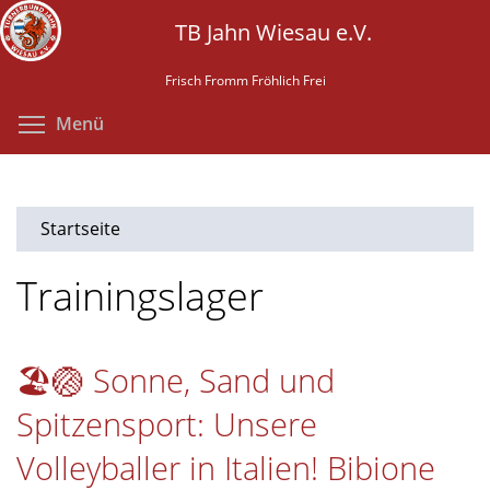
Direkt
TB Jahn Wiesau e.V.
zum
Inhalt
Frisch Fromm Fröhlich Frei
Menüsichtbarkeit umschalten
Menü
Startseite
Trainingslager
🏖🏐 Sonne, Sand und
Spitzensport: Unsere
Volleyballer in Italien! Bibione