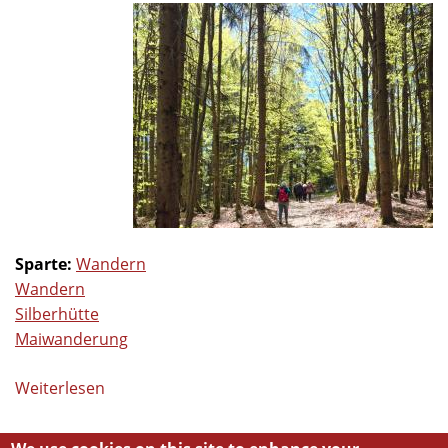
Sparte:
Wandern
Wandern
Silberhütte
Maiwanderung
Weiterlesen
über
Wanderung
am