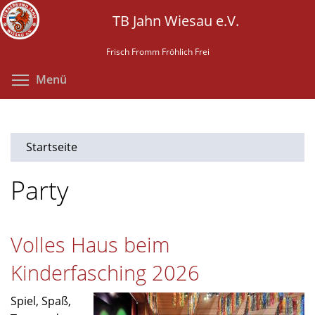
Direkt
TB Jahn Wiesau e.V.
zum
Inhalt
Frisch Fromm Fröhlich Frei
Menüsichtbarkeit umschalten
Menü
Startseite
Party
Volles Haus beim
Kinderfasching 2026
Spiel, Spaß,