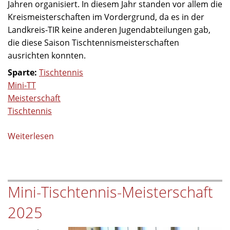
Jahren organisiert. In diesem Jahr standen vor allem die
Kreismeisterschaften im Vordergrund, da es in der
Landkreis-TIR keine anderen Jugendabteilungen gab,
die diese Saison Tischtennismeisterschaften
ausrichten konnten.
Sparte:
Tischtennis
Mini-TT
Meisterschaft
Tischtennis
Weiterlesen
über
Mini-
Tischtennis-
Meisterschaft
Mini-Tischtennis-Meisterschaft
des
TB
2025
Jahn
Wiesau