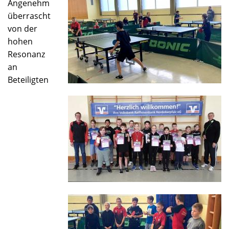
Angenehm
-
überrascht
Erfolgsgeschichte
von der
hohen
Resonanz
an
Beteiligten