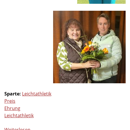
Sparte:
Leichtathletik
Preis
Ehrung
Leichtathletik
Weiterlesen
über