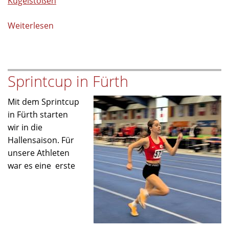
Kugelstoßen
Weiterlesen
über
Tolle
Leistungen
bei
Sprintcup in Fürth
den
Nordbayerischen
Mit dem Sprintcup
Hallenmeisterschaften
in Fürth starten
2026
wir in die
Hallensaison. Für
unsere Athleten
war es eine erste