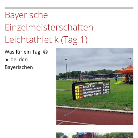
–
Bayerische
Tag
2
Einzelmeisterschaften
🏃‍♀️
🥇
Leichtathletik (Tag 1)
Was für ein Tag! 😍
☀️ bei den
Bayerischen