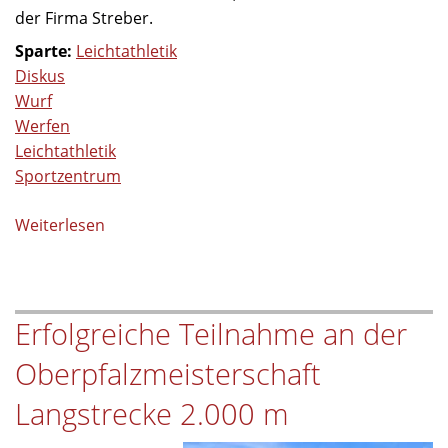
der Firma Streber.
Sparte:
Leichtathletik
Diskus
Wurf
Werfen
Leichtathletik
Sportzentrum
Weiterlesen
über
Einweihung
der
neuen
Erfolgreiche Teilnahme an der
Diskusanlage
Oberpfalzmeisterschaft
Langstrecke 2.000 m