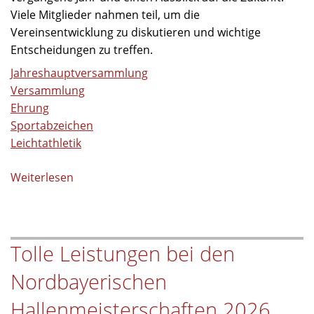
Viele Mitglieder nahmen teil, um die
Vereinsentwicklung zu diskutieren und wichtige
Entscheidungen zu treffen.
Jahreshauptversammlung
Versammlung
Ehrung
Sportabzeichen
Leichtathletik
Weiterlesen
über
Ehrungen
und
Verleihung
Tolle Leistungen bei den
der
Sportabzeichen
Nordbayerischen
bei
der
Hallenmeisterschaften 2026