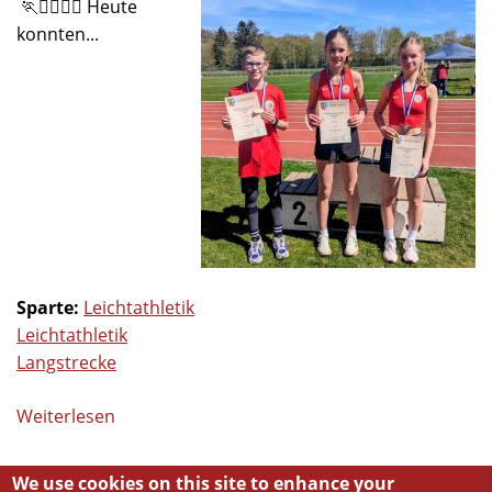
🏃🏃‍♀️🏃‍♀️ Heute
konnten...
Sparte:
Leichtathletik
Leichtathletik
Langstrecke
Weiterlesen
über
Erfolgreiche
Teilnahme
We use cookies on this site to enhance your