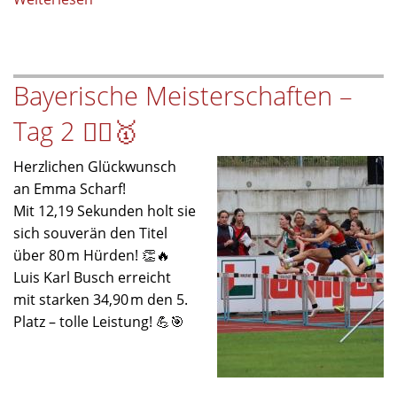
Gratulation
zum
Sepp-
Bayerische Meisterschaften –
Simon-
Preis
Tag 2 🏃‍♀️🥇
2025
Herzlichen Glückwunsch
an Emma Scharf!
Mit 12,19 Sekunden holt sie
sich souverän den Titel
über 80 m Hürden! 👏🔥
Luis Karl Busch erreicht
mit starken 34,90 m den 5.
Platz – tolle Leistung! 💪🎯