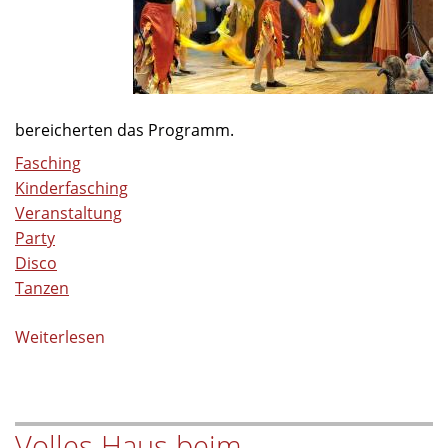
bereicherten das Programm.
Fasching
Kinderfasching
Veranstaltung
Party
Disco
Tanzen
Weiterlesen
über
Volles
Haus
beim
Volles Haus beim
Kinderfasching