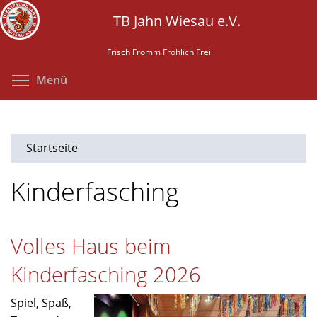
Direkt
TB Jahn Wiesau e.V.
zum
Inhalt
Frisch Fromm Fröhlich Frei
Menüsichtbarkeit umschalten
Menü
Startseite
Kinderfasching
Volles Haus beim
Kinderfasching 2026
Spiel, Spaß,