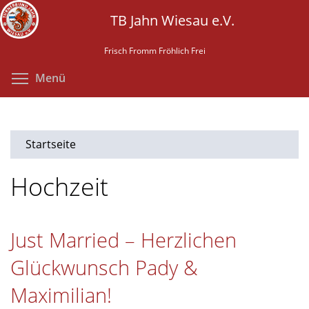
Direkt
TB Jahn Wiesau e.V.
zum
Inhalt
Frisch Fromm Fröhlich Frei
Menüsichtbarkeit umschalten
Menü
Startseite
Hochzeit
Just Married – Herzlichen
Glückwunsch Pady &
Maximilian!