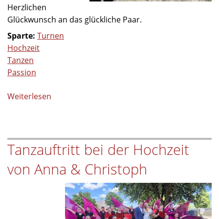
Herzlichen
Glückwunsch an das glückliche Paar.
Sparte:
Turnen
Hochzeit
Tanzen
Passion
Weiterlesen
über
Just
Married
–
Tanzauftritt bei der Hochzeit
Herzlichen
Glückwunsch
von Anna & Christoph
Pady
&
Maximilian!