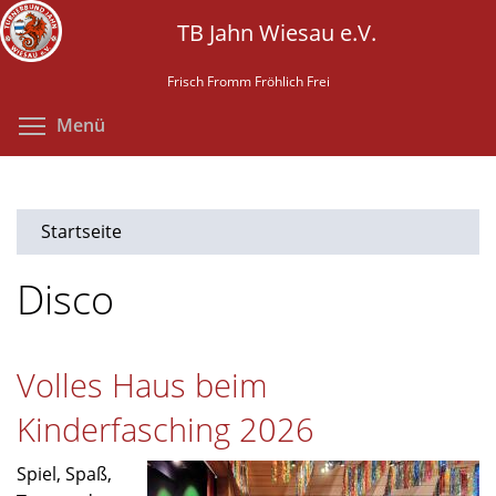
Direkt
TB Jahn Wiesau e.V.
zum
Inhalt
Frisch Fromm Fröhlich Frei
Menüsichtbarkeit umschalten
Menü
Startseite
Disco
Volles Haus beim
Kinderfasching 2026
Spiel, Spaß,