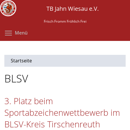
Direkt
TB Jahn Wiesau e.V.
zum
Inhalt
Frisch Fromm Fröhlich Frei
Menüsichtbarkeit umschalten
Menü
Startseite
BLSV
3. Platz beim
Sportabzeichenwettbewerb im
BLSV-Kreis Tirschenreuth