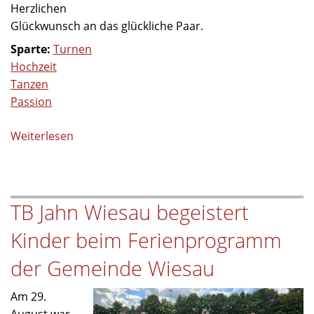
Herzlichen
Glückwunsch an das glückliche Paar.
Sparte:
Turnen
Hochzeit
Tanzen
Passion
Weiterlesen
über
Just
Married
–
TB Jahn Wiesau begeistert
Herzlichen
Glückwunsch
Kinder beim Ferienprogramm
Pady
&
der Gemeinde Wiesau
Maximilian!
Am 29.