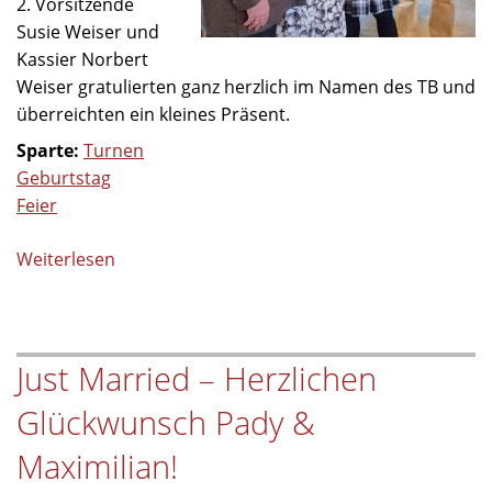
2. Vorsitzende
Susie Weiser und
Kassier Norbert
Weiser gratulierten ganz herzlich im Namen des TB und
überreichten ein kleines Präsent.
Sparte:
Turnen
Geburtstag
Feier
Weiterlesen
über
Runder
Geburtstag
bei
Just Married – Herzlichen
Fit
&
Glückwunsch Pady &
Fun
Maximilian!