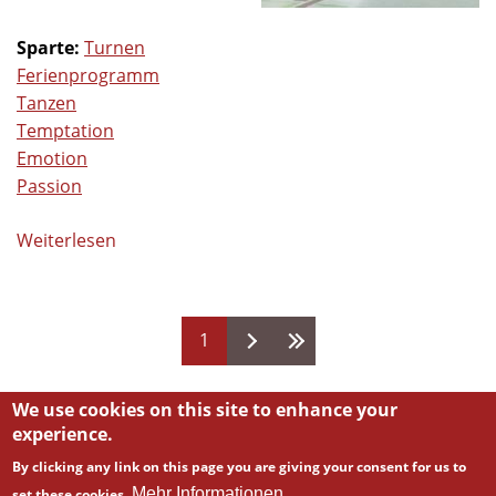
Sparte:
Turnen
Ferienprogramm
Tanzen
Temptation
Emotion
Passion
Weiterlesen
über
🪄
Ferienprogramm
2025
Seiten
1
–
Zauberhafter
Tanzworkshop
We use cookies on this site to enhance your
mit
experience.
Temptation
By clicking any link on this page you are giving your consent for us to
Mehr Informationen
set these cookies.