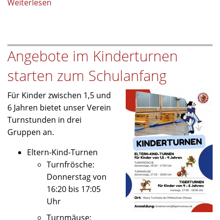
Weiterlesen
über
TB
Jahn
Wiesau
Angebote im Kinderturnen
begeistert
Kinder
starten zum Schulanfang
beim
Ferienprogramm
Für Kinder zwischen 1,5 und
der
6 Jahren bietet unser Verein
Gemeinde
Turnstunden in drei
Wiesau
Gruppen an.
Eltern-Kind-Turnen
Turnfrösche:
Donnerstag von
16:20 bis 17:05
Uhr
Turnmäuse: