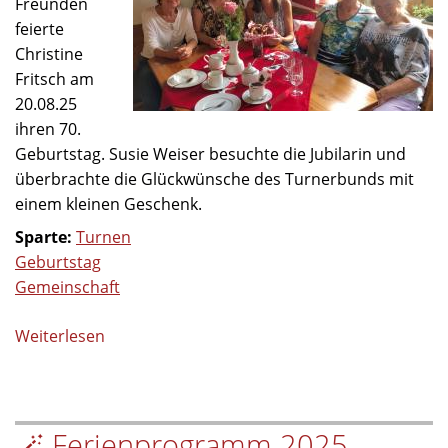
Freunden
feierte
Christine
Fritsch am
20.08.25
ihren 70.
Geburtstag. Susie Weiser besuchte die Jubilarin und
überbrachte die Glückwünsche des Turnerbunds mit
einem kleinen Geschenk.
Sparte:
Turnen
Geburtstag
Gemeinschaft
Weiterlesen
über
Herzlichen
Glückwunsch
zum
🪄 Ferienprogramm 2025 –
70.