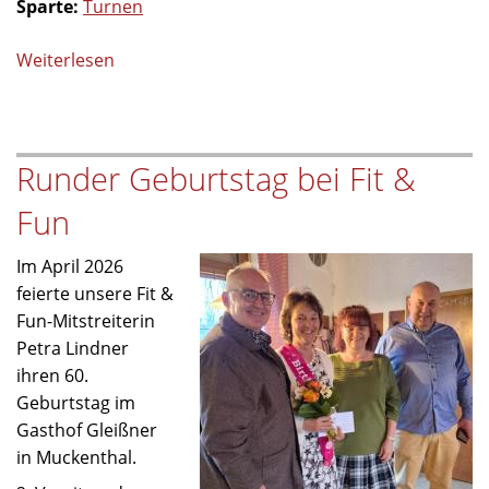
Sparte:
Turnen
Weiterlesen
über
Vorstand
gratuliert
zum
Runder Geburtstag bei Fit &
80.
Geburtstag
Fun
Im April 2026
feierte unsere Fit &
Fun-Mitstreiterin
Petra Lindner
ihren 60.
Geburtstag im
Gasthof Gleißner
in Muckenthal.