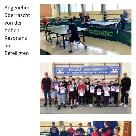
geehrt
Angenehm
überrascht
von der
hohen
Resonanz
an
Beteiligten