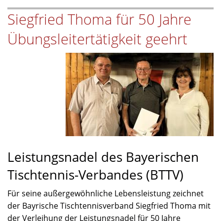
Bezirkstag
Siegfried Thoma für 50 Jahre
des
BTTV
Übungsleitertätigkeit geehrt
Leistungsnadel des Bayerischen
Tischtennis-Verbandes (BTTV)
Für seine außergewöhnliche Lebensleistung zeichnet
der Bayrische Tischtennisverband Siegfried Thoma mit
der Verleihung der Leistungsnadel für 50 Jahre