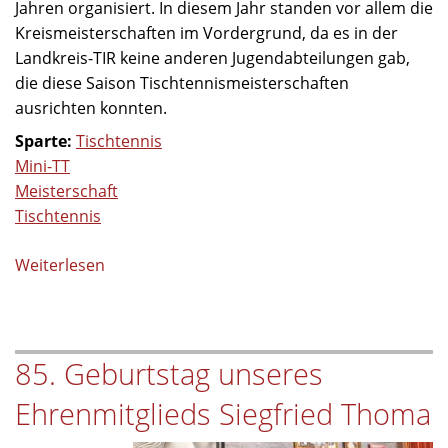
Jahren organisiert. In diesem Jahr standen vor allem die
Kreismeisterschaften im Vordergrund, da es in der
Landkreis-TIR keine anderen Jugendabteilungen gab,
die diese Saison Tischtennismeisterschaften
ausrichten konnten.
Sparte:
Tischtennis
Mini-TT
Meisterschaft
Tischtennis
Weiterlesen
über
Mini-
Tischtennis-
Meisterschaft
85. Geburtstag unseres
des
TB
Ehrenmitglieds Siegfried Thoma
Jahn
Wiesau