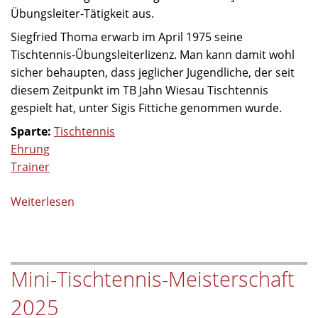
Übungsleiter-Tätigkeit aus.
Siegfried Thoma erwarb im April 1975 seine
Tischtennis-Übungsleiterlizenz. Man kann damit wohl
sicher behaupten, dass jeglicher Jugendliche, der seit
diesem Zeitpunkt im TB Jahn Wiesau Tischtennis
gespielt hat, unter Sigis Fittiche genommen wurde.
Sparte:
Tischtennis
Ehrung
Trainer
Weiterlesen
über
Siegfried
Thoma
für
Mini-Tischtennis-Meisterschaft
50
Jahre
2025
Übungsleitertätigkeit