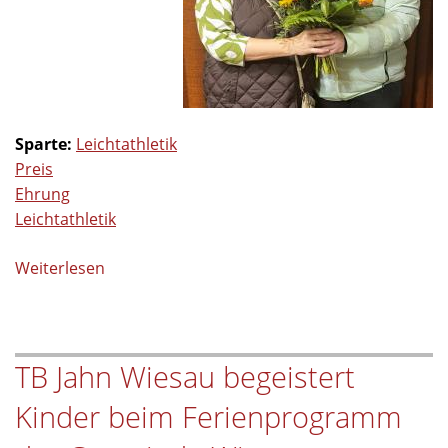
Sparte:
Leichtathletik
Preis
Ehrung
Leichtathletik
Weiterlesen
über
Gratulation
zum
Sepp-
TB Jahn Wiesau begeistert
Simon-
Preis
Kinder beim Ferienprogramm
2025