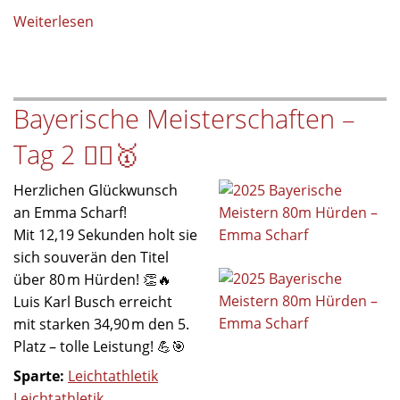
Weiterlesen
über
Deutsche
Vizemeisterin
im
Bayerische Meisterschaften –
Hammerwurf
2025
Tag 2 🏃‍♀️🥇
Herzlichen Glückwunsch
an Emma Scharf!
Mit 12,19 Sekunden holt sie
sich souverän den Titel
über 80 m Hürden! 👏🔥
Luis Karl Busch erreicht
mit starken 34,90 m den 5.
Platz – tolle Leistung! 💪🎯
Sparte:
Leichtathletik
Leichtathletik