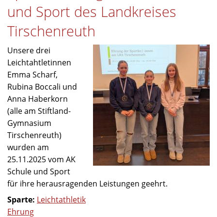
Nordbayerischen
und Sport des Landkreises
Hallenmeisterschaften
2026
Tirschenreuth
Unsere drei
Leichtahtletinnen
Emma Scharf,
Rubina Boccali und
Anna Haberkorn
(alle am Stiftland-
Gymnasium
Tirschenreuth)
wurden am
25.11.2025 vom AK
Schule und Sport
für ihre herausragenden Leistungen geehrt.
Sparte:
Leichtathletik
Ehrung