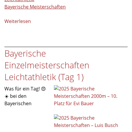
Bayerische Meisterschaften
Weiterlesen
über
Bayerische
Meisterschaften
–
Bayerische
Tag
2
Einzelmeisterschaften
🏃‍♀️
🥇
Leichtathletik (Tag 1)
Was für ein Tag! 😍
☀️ bei den
Bayerischen