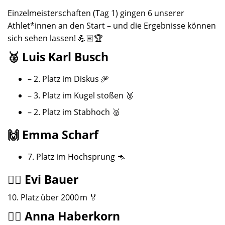
Einzelmeisterschaften (Tag 1) gingen 6 unserer
Athlet*innen an den Start – und die Ergebnisse können
sich sehen lassen! 💪🏽🏆
🥈 Luis Karl Busch
– 2. Platz im Diskus 🥏
– 3. Platz im Kugel stoßen 🥉
– 2. Platz im Stabhoch 🥈
🙌 Emma Scharf
7. Platz im Hochsprung 🦘
🏃‍♀️ Evi Bauer
10. Platz über 2000 m 🏅
🏃‍♀️ Anna Haberkorn