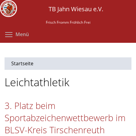
Direkt
TB Jahn Wiesau e.V.
zum
Inhalt
Frisch Fromm Fröhlich Frei
Menüsichtbarkeit umschalten
Menü
Startseite
Leichtathletik
3. Platz beim
Sportabzeichenwettbewerb im
BLSV-Kreis Tirschenreuth