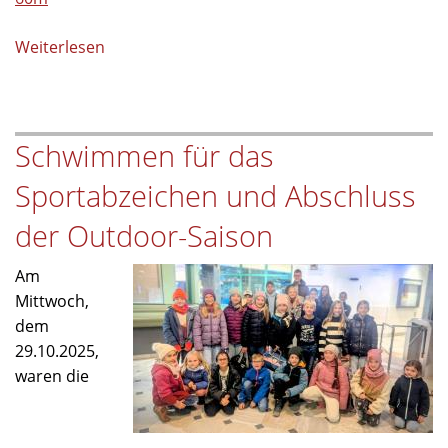
Weiterlesen
über
Sprintcup
in
Fürth
Schwimmen für das
Sportabzeichen und Abschluss
der Outdoor-Saison
Am
Mittwoch,
dem
29.10.2025,
waren die