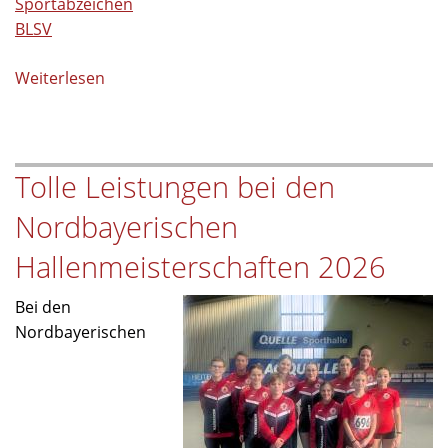
Sportabzeichen
BLSV
Weiterlesen
über
3.
Platz
beim
Tolle Leistungen bei den
Sportabzeichenwettbewerb
im
Nordbayerischen
BLSV-
Kreis
Hallenmeisterschaften 2026
Tirschenreuth
Bei den
Nordbayerischen