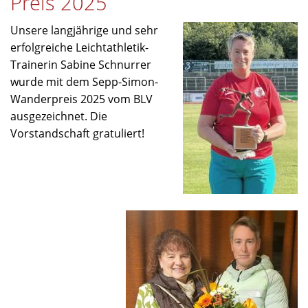
Preis 2025
Abschluss
der
Unsere langjährige und sehr
Outdoor-
erfolgreiche Leichtathletik-
Saison
Trainerin Sabine Schnurrer
wurde mit dem Sepp-Simon-
Wanderpreis 2025 vom BLV
ausgezeichnet. Die
Vorstandschaft gratuliert!