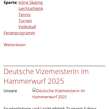
Sparte:
Inline Skating
Leichtathletik
Tennis
Turnen
Volleyball
Ferienprogramm
Weiterlesen
über
TB
Jahn
Wiesau
Deutsche Vizemeisterin im
begeistert
Kinder
Hammerwurf 2025
beim
Ferienprogramm
Unsere
der
Gemeinde
Wiesau
Spartenleiterin und Leichtathletik-Trainerin Sabine