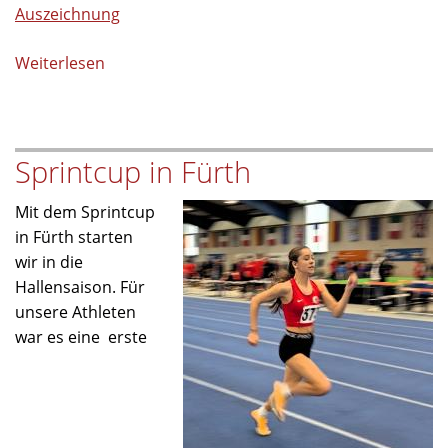
Auszeichnung
Weiterlesen
über
Sportlerehrung
des
AK
Sprintcup in Fürth
Schule
und
Mit dem Sprintcup
Sport
in Fürth starten
des
wir in die
Landkreises
Hallensaison. Für
Tirschenreuth
unsere Athleten
war es eine erste