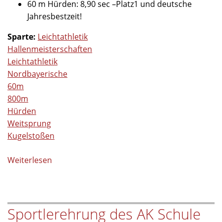
60 m Hürden: 8,90 sec –Platz1 und deutsche
Jahresbestzeit!
Sparte:
Leichtathletik
Hallenmeisterschaften
Leichtathletik
Nordbayerische
60m
800m
Hürden
Weitsprung
Kugelstoßen
Weiterlesen
über
Tolle
Leistungen
bei
Sportlerehrung des AK Schule
den